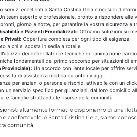
 servizi eccellenti a Santa Cristina Gela e nei suoi dintorni
n team esperto e professionale, pronto a rispondere alle v
onti, giorno e notte, per garantire la vostra sicurezza e tra
sabilità e Pazienti Emodializzati:
Offriamo soluzioni su mis
 Privati:
Copertura completa per ogni tipo di esigenza.
o a chi si sposta in sedia a rotelle.
’utilizzo dei defibrillatori e tecniche di rianimazione card
niche fondamentali del primo soccorso per situazioni di e
 Provinciale):
Un accordo con l’ente locale per offrire serviz
cessita di assistenza medica durante i viaggi.
nza per anziani o persone a rischio, attivabile con un click
 un servizio specifico per gli anziani, dal loro domicilio all
ui e famiglie sfruttando le risorse della comunità.
sionisti altamente formati e disponiamo di una flotta
ro e confortevole. A Santa Cristina Gela, siamo conosc
tra comunità.