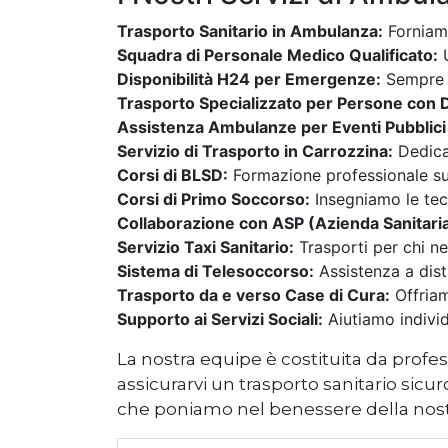
Trasporto Sanitario in Ambulanza:
Forniamo
Squadra di Personale Medico Qualificato:
U
Disponibilità H24 per Emergenze:
Sempre pr
Trasporto Specializzato per Persone con Di
Assistenza Ambulanze per Eventi Pubblici e
Servizio di Trasporto in Carrozzina:
Dedicat
Corsi di BLSD:
Formazione professionale sull
Corsi di Primo Soccorso:
Insegniamo le tec
Collaborazione con ASP (Azienda Sanitaria
Servizio Taxi Sanitario:
Trasporti per chi ne
Sistema di Telesoccorso:
Assistenza a dista
Trasporto da e verso Case di Cura:
Offriamo
Supporto ai Servizi Sociali:
Aiutiamo individ
La nostra equipe è costituita da profes
assicurarvi un trasporto sanitario sicu
che poniamo nel benessere della nos