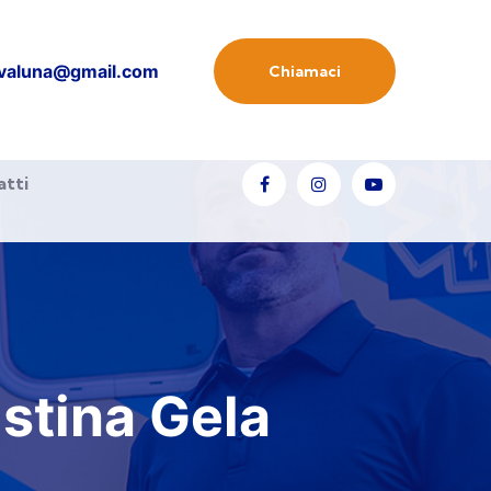
valuna@gmail.com
Chiamaci
atti
stina Gela