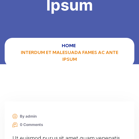
Ipsum
HOME
INTERDUM ET MALESUADA FAMES AC ANTE
IPSUM
By admin
0 Comments
Ut euismod purus sit amet quam venenatis,